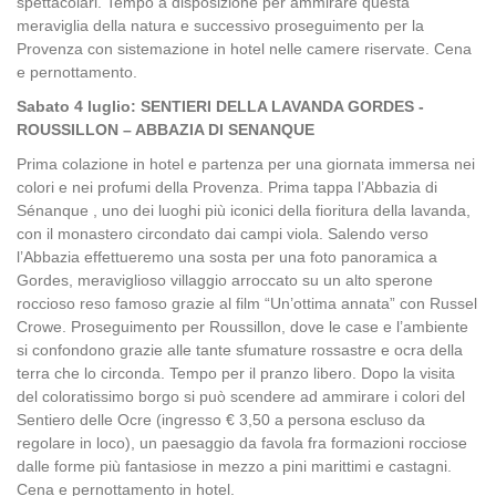
spettacolari. Tempo a disposizione per ammirare questa
meraviglia della natura e successivo proseguimento per la
Provenza con sistemazione in hotel nelle camere riservate. Cena
e pernottamento.
Sabato 4 luglio: SENTIERI DELLA LAVANDA GORDES -
ROUSSILLON – ABBAZIA DI SENANQUE
Prima colazione in hotel e partenza per una giornata immersa nei
colori e nei profumi della Provenza. Prima tappa l’Abbazia di
Sénanque , uno dei luoghi più iconici della fioritura della lavanda,
con il monastero circondato dai campi viola. Salendo verso
l’Abbazia effettueremo una sosta per una foto panoramica a
Gordes, meraviglioso villaggio arroccato su un alto sperone
roccioso reso famoso grazie al film “Un’ottima annata” con Russel
Crowe. Proseguimento per Roussillon, dove le case e l’ambiente
si confondono grazie alle tante sfumature rossastre e ocra della
terra che lo circonda. Tempo per il pranzo libero. Dopo la visita
del coloratissimo borgo si può scendere ad ammirare i colori del
Sentiero delle Ocre (ingresso € 3,50 a persona escluso da
regolare in loco), un paesaggio da favola fra formazioni rocciose
dalle forme più fantasiose in mezzo a pini marittimi e castagni.
Cena e pernottamento in hotel.