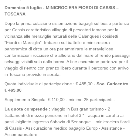
Domenica 5 luglio : MINICROCIERA FIORDI DI CASSIS –
TOSCANA
Dopo la prima colazione sistemazione bagagli sul bus e partenza
per Cassis caratteristico villaggio di pescatori famoso per la
vicinanza alle meraviglie naturali delle Calanques i cosidetti
“Fiordi di Marsiglia”. Imbarco sul battello e minicrociera
panoramica di circa un ora per ammirare le meravigliose
conformazioni rocciose che affiorano dal mare offrendo paesaggi
selvaggi visibili solo dalla barca. A fine escursione partenza per il
viaggio di rientro con pranzo libero durante il percorso con arrivo
in Toscana previsto in serata.
Quota individuale di partecipazione : € 485,00 -
Soci Caricentro
€ 465,00
Supplemento Singola: € 110,00 - minimo 25 partecipanti -
La quota comprende :
viaggio in Bus gran turismo - 2
trattamenti di mezza pensione in hotel 3 * - acqua in caraffa ai
pasti -biglietto ingresso Abbazia di Senanque – minicrociera fiordi
di Cassis - Assicurazione medico bagaglio Europ - Assistance -
Accompagnatore