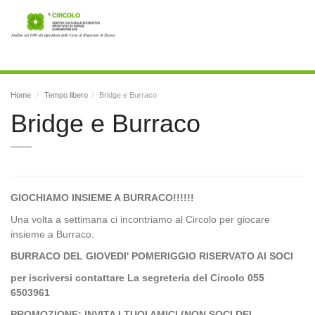
Toggl
navig
Home
Tempo libero
Bridge e Burraco
Bridge e Burraco
GIOCHIAMO INSIEME A BURRACO!!!!!!
Una volta a settimana ci incontriamo al Circolo per giocare
insieme a Burraco.
BURRACO DEL GIOVEDI' POMERIGGIO RISERVATO AI SOCI
per iscriversi contattare La segreteria del Circolo 055
6503961
PROMOZIONE: INVITA I TUOI AMICI (NON SOCI DEL